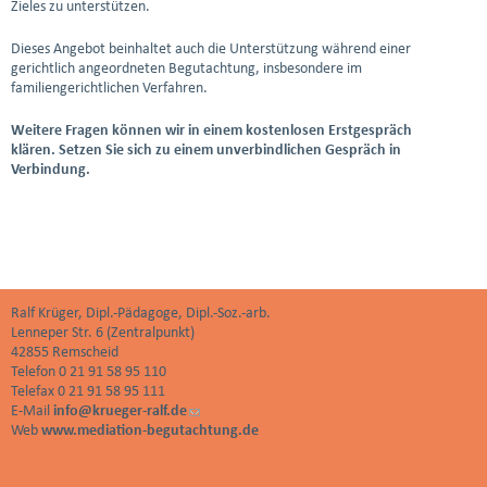
Zieles zu unterstützen.
Dieses Angebot beinhaltet auch die Unterstützung während einer
gerichtlich angeordneten Begutachtung, insbesondere im
familiengerichtlichen Verfahren.
Weitere Fragen können wir in einem kostenlosen Erstgespräch
klären. Setzen Sie sich zu einem unverbindlichen Gespräch in
Verbindung.
Ralf Krüger, Dipl.-Pädagoge, Dipl.-Soz.-arb.
Lenneper Str. 6 (Zentralpunkt)
42855 Remscheid
Telefon 0 21 91 58 95 110
Telefax 0 21 91 58 95 111
E-Mail
info@krueger-ralf.de
(
Web
www.mediation-begutachtung.de
l
i
n