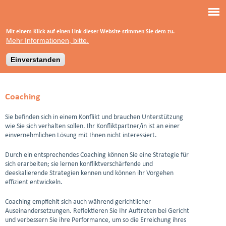
Direkt
Um die Nutzung dieser Website so angenehm wie möglich zu
gestalten, nutzen wir Cookies
zum
Mit einem Klick auf einen Link dieser Website stimmen Sie dem zu.
Dipl.-Pädagoge
Inhalt
Mehr Informationen, bitte.
Ralf Krüger
Praxis für Mediation und Begutachtung
Einverstanden
Coaching
Sie befinden sich in einem Konflikt und brauchen Unterstützung
wie Sie sich verhalten sollen. Ihr Konfliktpartner/in ist an einer
einvernehmlichen Lösung mit Ihnen nicht interessiert.
Durch ein entsprechendes Coaching können Sie eine Strategie für
sich erarbeiten; sie lernen konfliktverschärfende und
deeskalierende Strategien kennen und können ihr Vorgehen
effizient entwickeln.
Coaching empfiehlt sich auch während gerichtlicher
Auseinandersetzungen. Reflektieren Sie Ihr Auftreten bei Gericht
und verbessern Sie ihre Performance, um so die Erreichung ihres