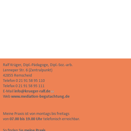
n
a
l
)
Ralf Krüger, Dipl.-Pädagoge, Dipl.-Soz.-arb.
Lenneper Str. 6 (Zentralpunkt)
42855 Remscheid
Telefon 0 21 91 58 95 110
Telefax 0 21 91 58 95 111
E-Mail
info@krueger-ralf.de
(
Web
www.mediation-begutachtung.de
l
i
n
k
Meine Praxis ist von montags bis freitags
s
von
07.00 bis 19.00 Uhr
telefonisch erreichbar.
e
n
So finden Sie
meine Praxis
.